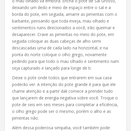
o mau olhado vá embora. Encha o pote de Sal Grosso,
deixando um dedo e meio de espaço entre o sal e a
borda do pote, em seguida, amarre as pimentas com o
barbante, pensando que toda inveja, mau olhado e
sentimentos ruins direcionados a você, irão queimar e
desaparecer. Crave as pimentas no meio do pote, em
seguida coloque as duas cabeças de alho semi
descascadas uma de cada lado na horizontal, e na
ponta do norte coloque o olho grego, novamente
pedindo para que todo o mau olhado e sentimento ruim
seja capturado e lançado para longe de ti.
Deixe o pote onde todos que entrarem em sua casa
poderão ver. A intenção do pote grande é para que ele
chame atenção e a partir dali comece a prender tudo
que lançarem de energia negativa sobre você. Troque o
pote de seis em seis meses para completar a eficiência,
o olho grego pode ser o mesmo, porém o alho e as
pimentas não.
Além dessa poderosa simpatia, você também pode