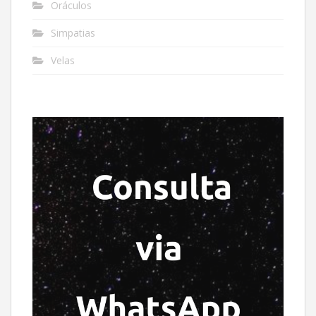
Oráculos
Simpatias
Velas