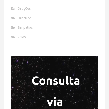
Orações
Oráculos
Simpatias
Velas