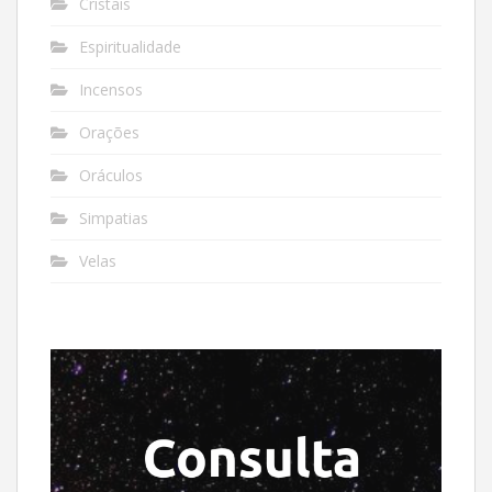
Cristais
Espiritualidade
Incensos
Orações
Oráculos
Simpatias
Velas