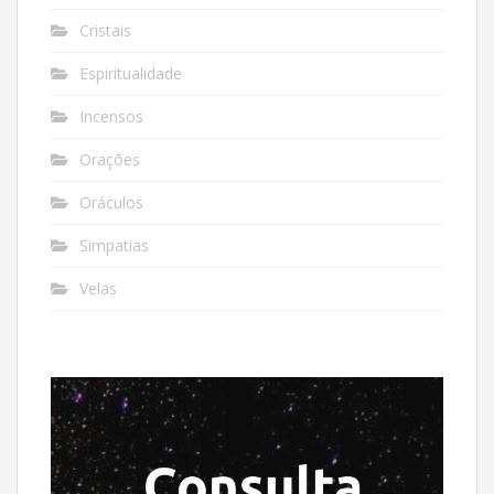
Cristais
Espiritualidade
Incensos
Orações
Oráculos
Simpatias
Velas